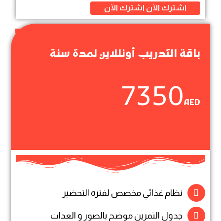
اشترك الآن
اشترك الآن
باقة التدريب أونللاين لمدة سنة
7350
AED
نظام غذائي مخصص لفتره التحضير
جدول التمرين موضح بالصور و العدات