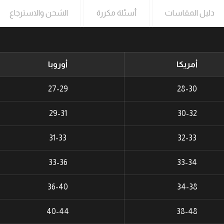
دليل المقاسات
أسئلة مكررة
الشحن والاسترجاع
أمريكا
أوروبا
27-29
28-30
29-31
30-32
31-33
32-33
33-36
33-34
36-40
34-38
40-44
38-48