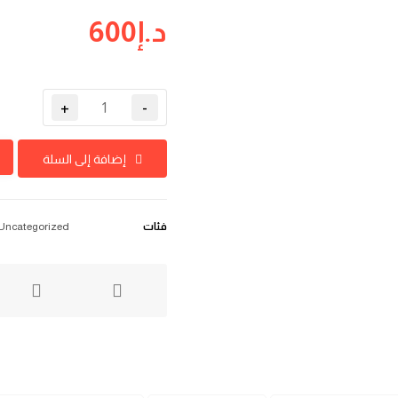
د.إ
600
+
-
إضافة إلى السلة
فئات
Uncategorized