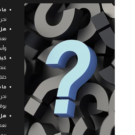
ما 
نحن 
هل 
نعم
وأس
كيف
عند 
خلال
ما 
يومً
هل 
نعم
يرج