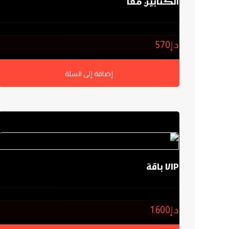
الكتابين معًا
0.0
د.إ
570
إضافة إلى السلة
VIP باقة
0.0
د.إ
1.600