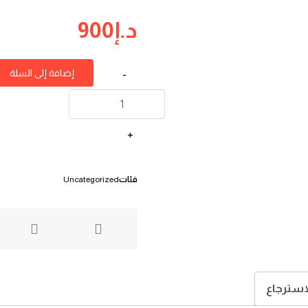
د.إ
900
إضافة إلى السلة
-
+
فئات
Uncategorized
استرجاع