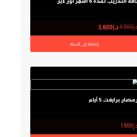
اقة التدريب لمدة 6 أشهر أون لاين
0.0
.إ
4.900
د.إ
3.600
إضافة إلى السلة
مضان برايفت 5 أيام
0.0
.إ
1.900