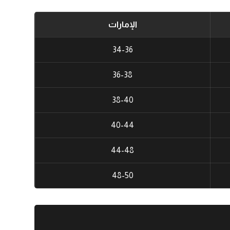
الإمارات
34-36
36-38
38-40
40-44
44-48
48-50