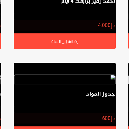
أحمد زهير برايفت 4 أيام
ب
0.0
د.إ
4.000
د
إضافة إلى السلة
جدول المواد
ر
0.0
د.إ
600
د