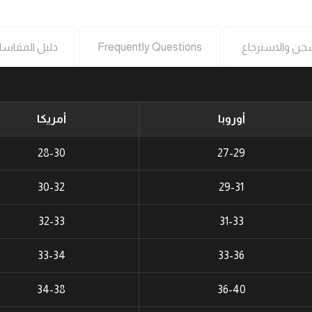
حن والاسترجاع
Frequently Questions
دليل المقاس
أوروبا
أمريكا
28-30
27-29
30-32
29-31
32-33
31-33
33-34
33-36
34-38
36-40