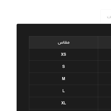
ات
مقاس
XS
S
M
L
XL