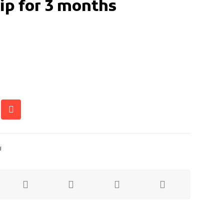
p for 3 months
d