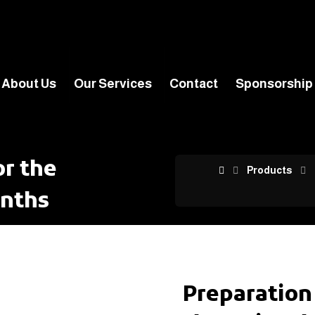
About Us
Our Services
Contact
Sponsorship
or the
Products
onths
Preparation