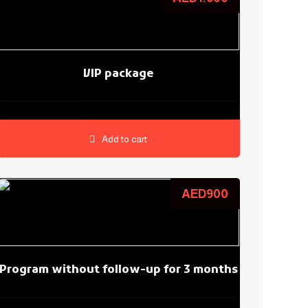
VIP package
0.0
Add to cart
AED
900
Program without follow-up for 3 months
0.0