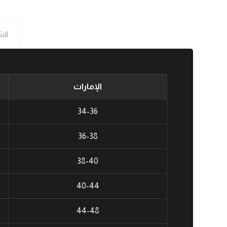
الش
الإمارات
34-36
36-38
38-40
40-44
44-48