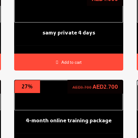
samy private 4 days
0.0
Add to cart
27%
AED
2.700
AED
3.700
4-month online training package
0.0