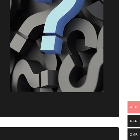
AED
USD
OMR