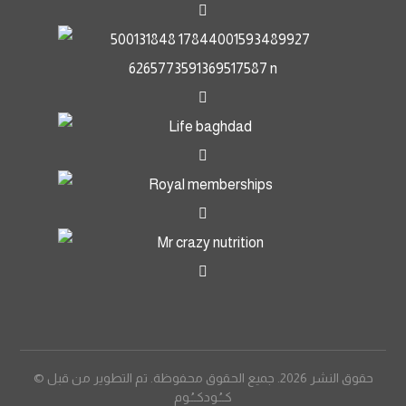
© حقوق النشر 2026. جميع الحقوق محفوظة. تم التطوير من قبل
كــُـودكــُـوم